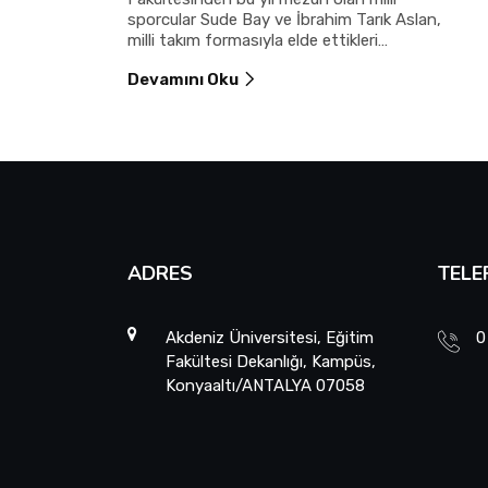
sporcular Sude Bay ve İbrahim Tarık Aslan,
milli takım formasıyla elde ettikleri
uluslararası derecelerle üniversitelerine ve
Devamını Oku
Türkiye’ye gurur yaşattı.
ADRES
TELE
Akdeniz Üniversitesi, Eğitim
0
Fakültesi Dekanlığı, Kampüs,
Konyaaltı/ANTALYA 07058