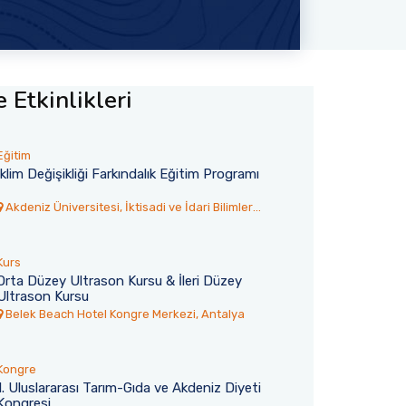
 Etkinlikleri
Eğitim
İklim Değişikliği Farkındalık Eğitim Programı
Akdeniz Üniversitesi, İktisadi ve İdari Bilimler
Fakültesi Toplantı Salonu
Kurs
Orta Düzey Ultrason Kursu & İleri Düzey
Ultrason Kursu
6
30 Temmuz 2026
Belek Beach Hotel Kongre Merkezi, Antalya
rsitesi’nden
Akdeniz TÖMER’den 77 Ulus
Yangına İtfaiye
Öğrenci Mezun Oldu
Kongre
tesi, Kumluca’nın Yazır
1. Uluslararası Tarım-Gıda ve Akdeniz Diyeti
Akdeniz Üniversitesi Türkçe Öğret
Kongresi
ngın için üniversiteye ait
Uygulama ve Araştırma Merkezi 