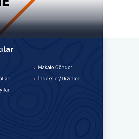
ılar
Makale Gönder
lları
İndeksler/Dizinler
yılar