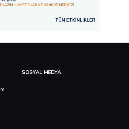
umluca’ya gönderdi.
NAZIM HİKMET FUAR VE KONGRE MERKEZİ
dünyanın farklı ülkelerinden Antal
gelerek Türkçe eğitimi alan 77 ulus
öğrencisini mezun etti.
TÜM ETKİNLİKLER
Devamını Oku
SOSYAL MEDYA
om