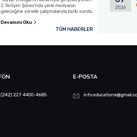
2. İletişim Şûrası’nda yerel medyanın
itfaiye aracını K
2026
geleceğine yönelik çalışmalarıyla katkı sundu.
Devamını Oku
Devamını Oku
TÜM HABERLER
FON
E-POSTA
 (242) 227 4400-4685
info.educatione@gmail.c