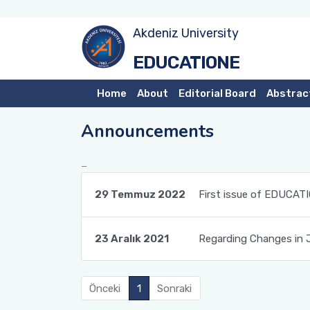
Akdeniz University
EDUCATIONE
Home
About
Editorial Board
Abstrac
Announcements
29 Temmuz 2022
First issue of EDUCAT
23 Aralık 2021
Regarding Changes in 
Önceki
1
Sonraki