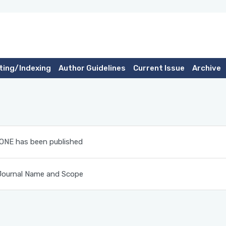
ting/Indexing
Author Guidelines
Current Issue
Archive
IONE has been published
Journal Name and Scope